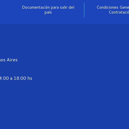
Documentación para salir del
Condiciones Gene
país
Contrataci
os Aires
14:00 a 18:00 hs