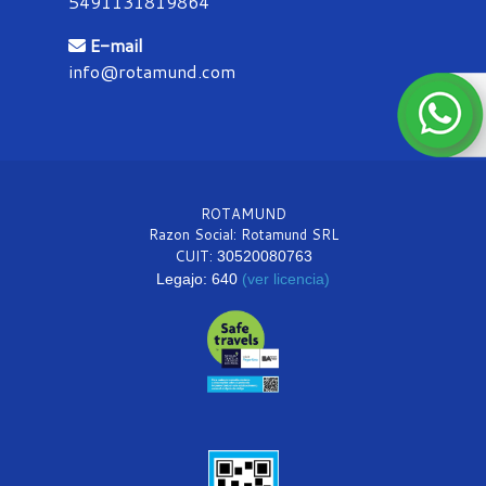
5491131819864
E-mail
info@rotamund.com
ROTAMUND
Razon Social: Rotamund SRL
CUIT:
30520080763
Legajo: 640
(ver licencia)