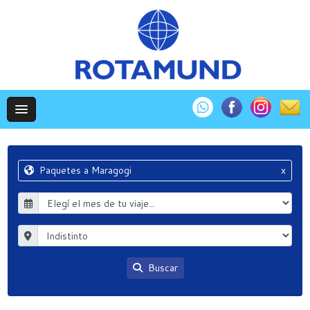
Paquetes a Maragogi
x
Buscar