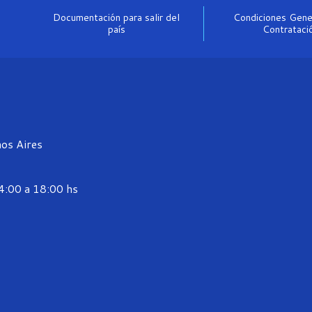
Documentación para salir del
Condiciones Gene
país
Contrataci
os Aires
14:00 a 18:00 hs