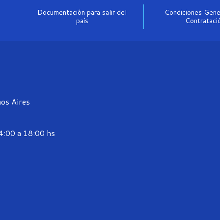
Documentación para salir del
Condiciones Gene
país
Contrataci
os Aires
14:00 a 18:00 hs