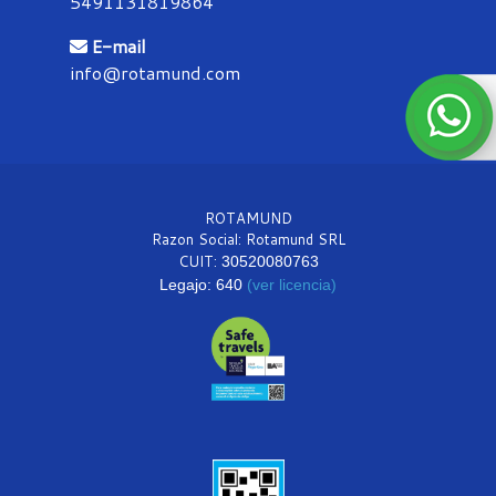
5491131819864
E-mail
info@rotamund.com
ROTAMUND
Razon Social: Rotamund SRL
CUIT:
30520080763
Legajo: 640
(ver licencia)