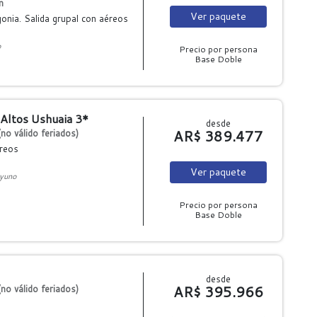
n
Ver
paquete
onia. Salida grupal con aéreos
o
Precio por persona
Base Doble
 Altos Ushuaia 3*
desde
AR$ 389.477
no válido feriados)
éreos
Ver
paquete
yuno
Precio por persona
Base Doble
desde
AR$ 395.966
no válido feriados)