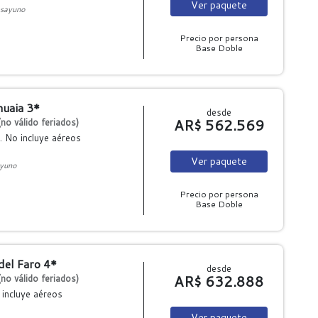
Ver
paquete
sayuno
Precio por persona
Base Doble
huaia 3*
desde
AR$ 562.569
no válido feriados)
. No incluye aéreos
Ver
paquete
yuno
Precio por persona
Base Doble
del Faro 4*
desde
AR$ 632.888
no válido feriados)
 incluye aéreos
Ver
paquete