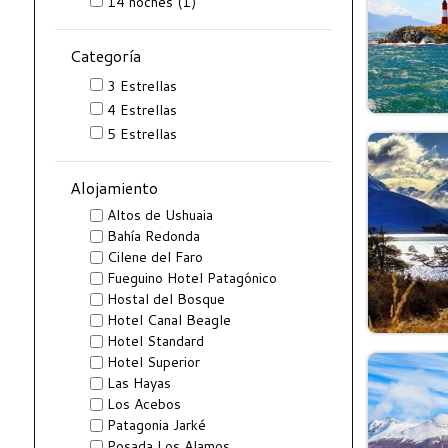
14
noches
(1)
Categoría
3 Estrellas
4 Estrellas
5 Estrellas
Alojamiento
Altos de Ushuaia
Bahía Redonda
Cilene del Faro
Fueguino Hotel Patagónico
Hostal del Bosque
Hotel Canal Beagle
Hotel Standard
Hotel Superior
Las Hayas
Los Acebos
Patagonia Jarké
Posada Los Alamos