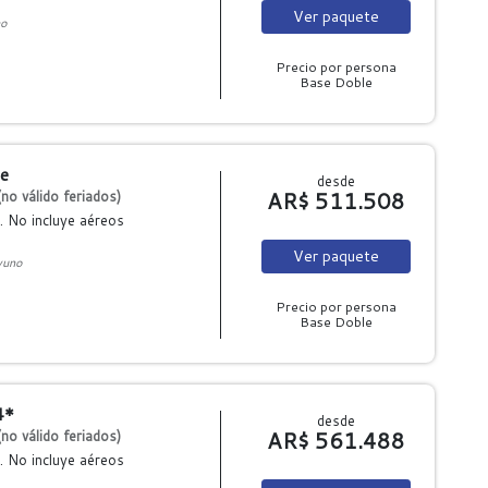
Ver
paquete
no
Precio por persona
Base Doble
ue
desde
AR$ 511.508
no válido feriados)
. No incluye aéreos
Ver
paquete
yuno
Precio por persona
Base Doble
4*
desde
AR$ 561.488
no válido feriados)
. No incluye aéreos