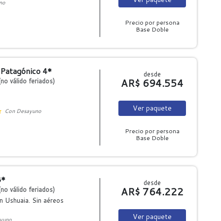
no
Precio por persona
Base Doble
 Patagónico 4*
desde
AR$ 694.554
no válido feriados)
Ver
paquete
Con Desayuno
Precio por persona
Base Doble
3*
desde
AR$ 764.222
no válido feriados)
n Ushuaia. Sin aéreos
Ver
paquete
yuno