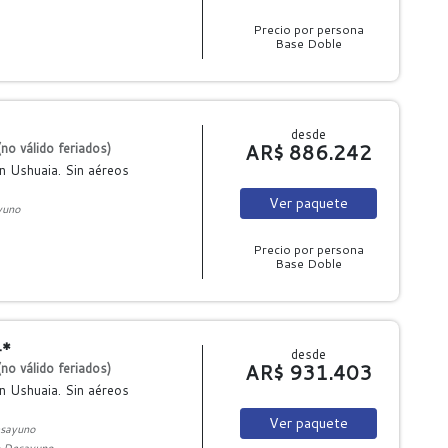
Precio por persona
Base Doble
desde
AR$ 886.242
no válido feriados)
n Ushuaia. Sin aéreos
Ver
paquete
yuno
Precio por persona
Base Doble
4*
desde
AR$ 931.403
no válido feriados)
n Ushuaia. Sin aéreos
Ver
paquete
sayuno
 Desayuno